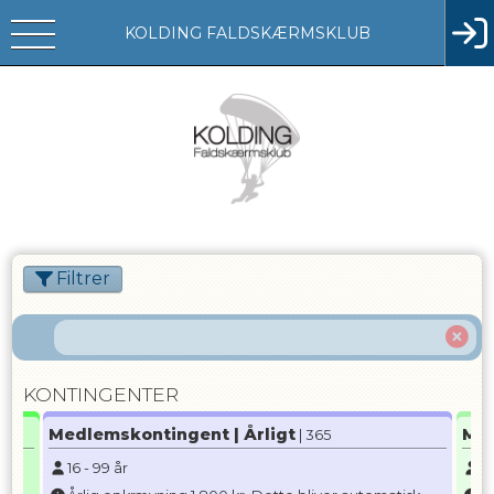
KOLDING FALDSKÆRMSKLUB
Filtrer
KONTINGENTER
Medlemskontingent | Årligt
Med
| 365
16
-
99
år
16