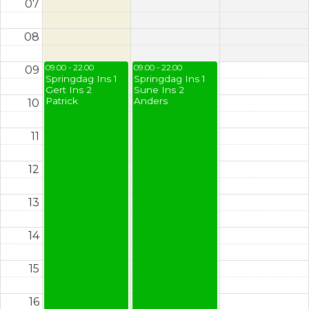
07
08
09.00 - 22.00
09.00 - 22.00
09
Springdag Ins 1
Springdag Ins 1
Gert Ins 2
Sune Ins 2
Patrick
Anders
10
11
12
13
14
15
16