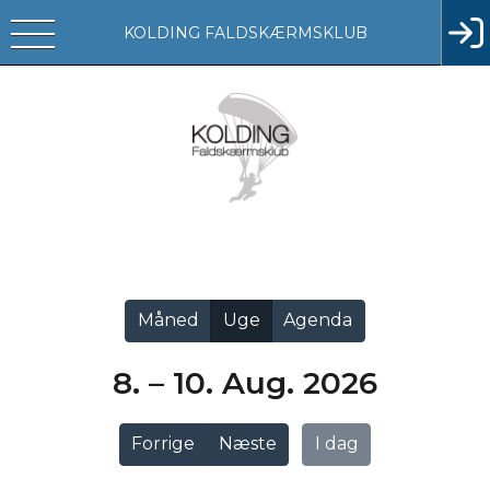
KOLDING FALDSKÆRMSKLUB
Vis alle
Måned
Uge
Agenda
8. – 10. Aug. 2026
Forrige
Næste
I dag