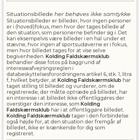
Situationsbillede
her behøves ikke samtykke
Situationsbilleder er billeder, hvor ingen personer
er i (hoved)fokus, men hvor der tages billede af
den situation, som personerne befinder sig i. Det
kan eksempelvis være billeder i en hal under et
stævne, hvor ingen af sportsudøverne er i fokus,
men hvor billedet tages for at vise selve
begivenheden.
Kolding Faldskærmsklub
behandler disse fotos på baggrund af
interesseafvejningsreglen i
databeskyttelsesforordningens artikel 6, stk. 1, litra
f, hvilket betyder, at
Kolding Faldskærmsklub
har
taget stilling til billedet og vurderer, om de
registrerede, der måtte optræde på billedet, har
en interesse i at billedet ikke offentliggøres der
overstiger den interesse, som
Kolding
Faldskærmsklub
har i at offentliggøre billedet.
Kolding Faldskærmsklub
tager i den forbindelse
også højde for, at den situation der fremgår af
billedet, ikke er krænkende for dig som
registreret.