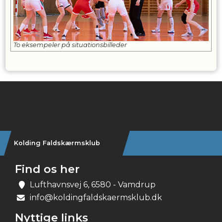
To eksempeler på situationsbilleder
Instagram
Kolding Faldskærmsklub
Find os her
Lufthavnsvej 6, 6580 - Vamdrup
info@koldingfaldskaermsklub.dk
Nyttige links